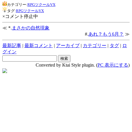
カテゴリー:
RPGツクールVX
タグ:
RPGツクールVX
×コメント停止中
≪ *.
まさかの自然現象
#.
あれ？もう6月？
≫
最新記事
|
最新コメント
|
アーカイブ
|
カテゴリー
|
タグ
|
ロ
グイン
Converted by Ktai Style plugin. (
PC 表示にする
)