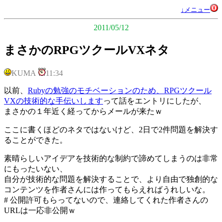
↓メニュー
2011/05/12
まさかのRPGツクールVXネタ
KUMA
11:34
以前、
Rubyの勉強のモチベーションのため、RPGツクール
VXの技術的な手伝いします
って話をエントリにしたが、
まさかの１年近く経ってからメールが来たｗ
ここに書くほどのネタではないけど、2日で2件問題を解決す
ることができた。
素晴らしいアイデアを技術的な制約で諦めてしまうのは非常
にもったいない、
自分が技術的な問題を解決することで、より自由で独創的な
コンテンツを作者さんには作ってもらえればうれしいな。
# 公開許可もらってないので、連絡してくれた作者さんの
URLは一応非公開ｗ