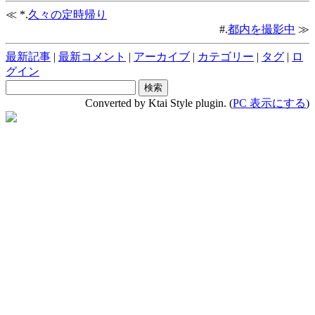
≪ *.
久々の定時帰り
#.
都内を撮影中
≫
最新記事
|
最新コメント
|
アーカイブ
|
カテゴリー
|
タグ
|
ロ
グイン
Converted by Ktai Style plugin. (
PC 表示にする
)