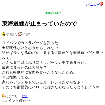
↓メニュー
2006/11/02
東海道線が止まっていたので
KUMA
20:07
ヨドバシでカメラバッグを買った。
全然関係ないと思うかもしれない。
話せば長くなるのだが、要するに計画的な衝動買いだと思い
ねぇ。
たぶん５年以上ぶりにペッパーランチで飯食った。
最後に食ったのは大船か？
これも衝動的に安肉を食べたくなったため。
今は後悔してる。
家じゃデフォルトでシュガーレディだからなぁ・・・
そのうち衝動的にハローに行きたくなったらどうしようｗ
カテゴリー:
戯言
×コメント停止中