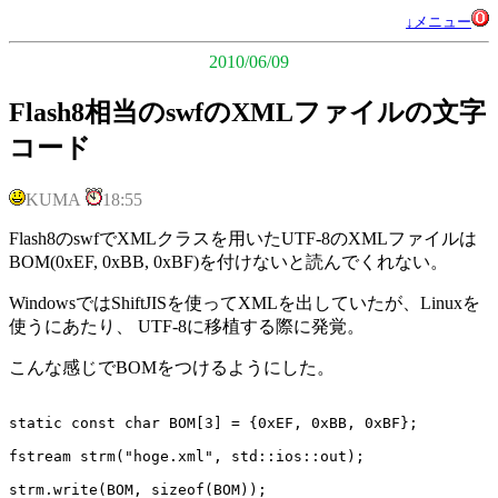
↓メニュー
2010/06/09
Flash8相当のswfのXMLファイルの文字
コード
KUMA
18:55
Flash8のswfでXMLクラスを用いたUTF-8のXMLファイルは
BOM(0xEF, 0xBB, 0xBF)を付けないと読んでくれない。
WindowsではShiftJISを使ってXMLを出していたが、Linuxを
使うにあたり、 UTF-8に移植する際に発覚。
こんな感じでBOMをつけるようにした。
static const char BOM[3] = {0xEF, 0xBB, 0xBF};

fstream strm("hoge.xml", std::ios::out);

strm.write(BOM, sizeof(BOM));
